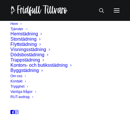
Hem
Tjänster
Hemstädning
Storstädning
Flyttstädning
Visningsstädning
Dödsbostädning
Trappstädning
Kontors- och butiksstädning
Classic
Byggstädning
Om oss
Kontakt
Trygghet
This is a custom category page for Classic
Vanliga frågor
RUT-avdrag